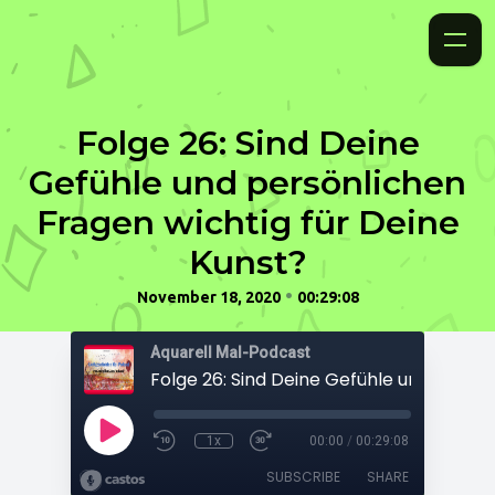
Folge 26: Sind Deine
Gefühle und persönlichen
Fragen wichtig für Deine
Kunst?
•
November 18, 2020
00:29:08
Aquarell Mal-Podcast
1x
00:00
/
00:29:08
SUBSCRIBE
SHARE