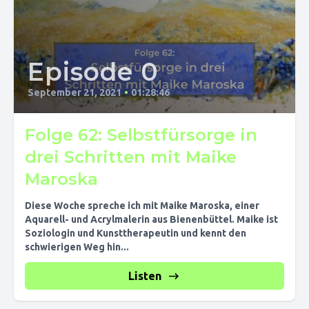
Episode 0
September 21, 2021
•
01:28:46
Folge 62: Selbstfürsorge in
drei Schritten mit Maike
Maroska
Diese Woche spreche ich mit Maike Maroska, einer
Aquarell- und Acrylmalerin aus Bienenbüttel. Maike ist
Soziologin und Kunsttherapeutin und kennt den
schwierigen Weg hin...
Listen