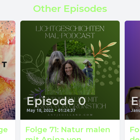
Other Episodes
Episode 0
E
May 18, 2022
•
01:24:37
Janu
ge
Folge 71: Natur malen
Fo
mit Anina von
de