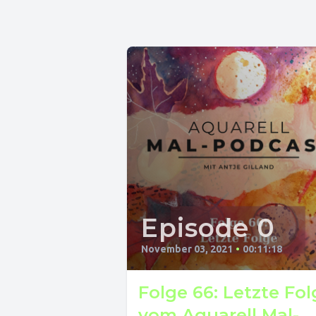
Episode 0
November 03, 2021
•
00:11:18
Folge 66: Letzte Fol
vom Aquarell Mal-