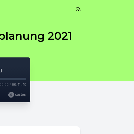
splanung 2021
1
00:00
/
00:41:40