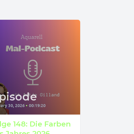
pisode
ary 30, 2026
•
00:19:20
lge 148: Die Farben
s Jahres 2026