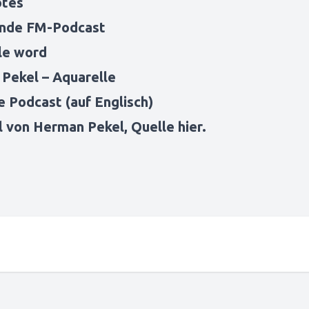
otes
unde FM-Podcast
tle word
 Pekel
– Aquarelle
ce Podcast
(auf Englisch)
l von Herman Pekel, Quelle
hier
.