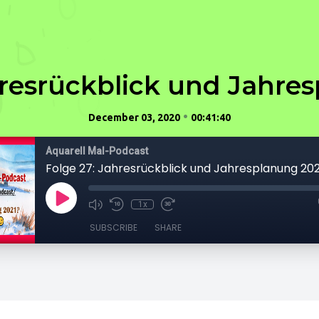
hresrückblick und Jahre
•
December 03, 2020
00:41:40
Aquarell Mal-Podcast
Folge 27: Jahresrückblick und Jahresplanung 202
1x
SUBSCRIBE
SHARE