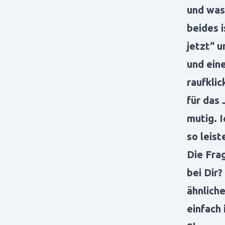
und was 
beides i
jetzt“ u
und eine
raufklic
für das
mutig. 
so leis
Die Frag
bei Dir
ähnlich
einfach