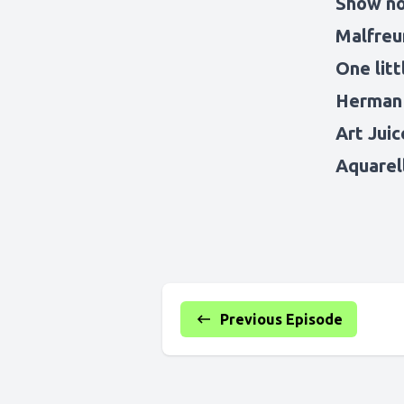
Show n
Malfre
One lit
Herman
Art Jui
Aquarel
Previous Episode