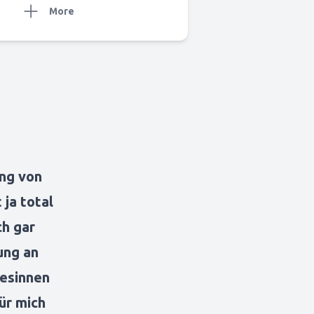
More
ung von
 ja total
ch gar
ung an
Besinnen
ür mich