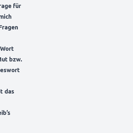
rage für
 mich
 Fragen
o-Wort
Mut bzw.
reswort
st das
ib’s