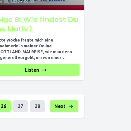
e 09, 2020
•
00:08:47
lge 8: Wie findest Du
as Motiv?
zte Woche fragte mich eine
lnehmerin in meiner Online
OTTLAND-MALREISE, wie man denn
 generell vorgeht, um von einer
ividee zum Bild zu kommen....
Listen
26
27
28
Next