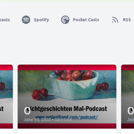
casts
Spotify
Pocket Casts
RSS
0
June 30, 2020
•
00:31:24
Jun