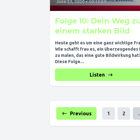
June 23, 2020
•
00:13:59
Folge 10: Dein Weg z
einem starken Bild
Heute geht es um eine ganz wichtige Fr
Wie schafft frau es, ein überzeugendes 
zu malen, das eine gute Bildwirkung hat
Diese Folge...
Listen
Previous
1
2
.