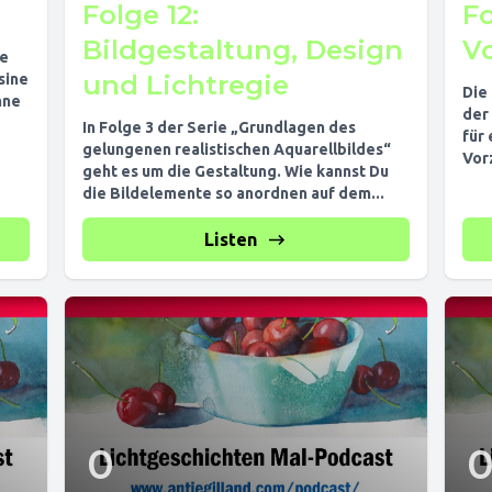
Folge 12:
Fo
Bildgestaltung, Design
V
te
und Lichtregie
sine
Die
hne
der
In Folge 3 der Serie „Grundlagen des
für
gelungenen realistischen Aquarellbildes“
Vor
geht es um die Gestaltung. Wie kannst Du
Inf
die Bildelemente so anordnen auf dem...
Listen
0