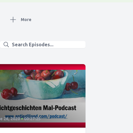
More
0
e 26, 2020
•
00:27:25