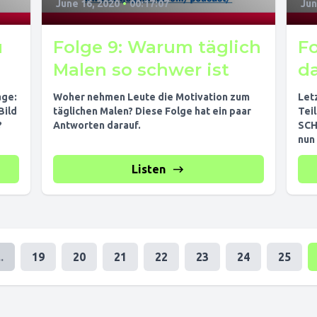
June 16, 2020
•
00:17:07
Jun
u
Folge 9: Warum täglich
Fo
Malen so schwer ist
d
age:
Woher nehmen Leute die Motivation zum
Let
Bild
täglichen Malen? Diese Folge hat ein paar
Tei
?
Antworten darauf.
SCH
nun
Mot
Listen
..
19
20
21
22
23
24
25