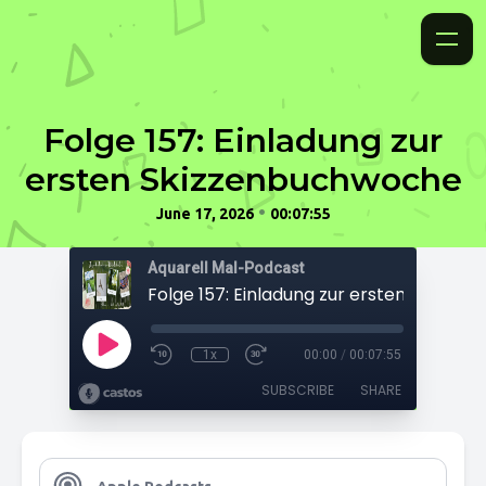
Folge 157: Einladung zur
ersten Skizzenbuchwoche
•
June 17, 2026
00:07:55
Aquarell Mal-Podcast
1x
00:00
/
00:07:55
SUBSCRIBE
SHARE