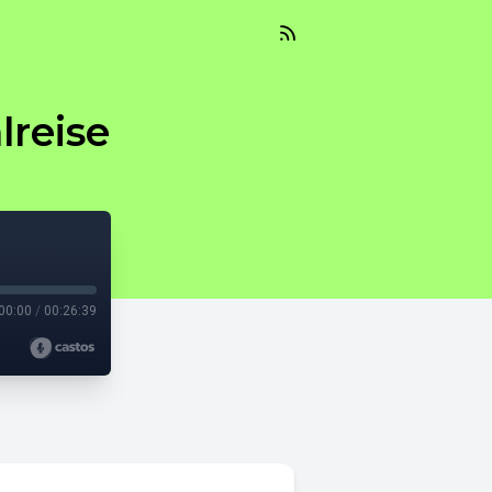
lreise
00:00
/
00:26:39