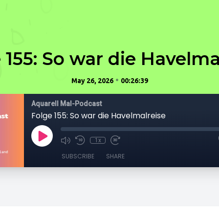
 155: So war die Havelma
•
May 26, 2026
00:26:39
Aquarell Mal-Podcast
Folge 155: So war die Havelmalreise
1x
SUBSCRIBE
SHARE