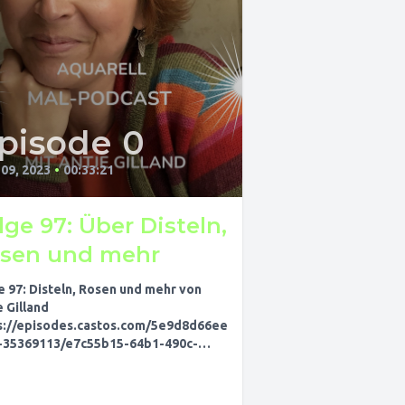
pisode 0
 09, 2023
•
00:33:21
lge 97: Über Disteln,
sen und mehr
 97: Disteln, Rosen und mehr von
e Gilland
s://episodes.castos.com/5e9d8d66ee
-35369113/e7c55b15-64b1-490c-
-9d3752470b0d-Folge97.mp3
notes Malfreude mit Rosen-Kurs
l Media Links Antje auf IG Antje auf