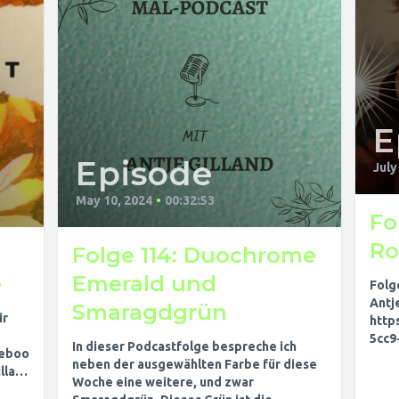
E
Episode
July
May 10, 2024
•
00:32:53
Fo
Ro
Folge 114: Duochrome
e
Emerald und
Folge
Antj
Smaragdgrün
ir
http
5cc9
In dieser Podcastfolge bespreche ich
ceboo
ab09
neben der ausgewählten Farbe für diese
llan
Show
Woche eine weitere, und zwar
Socia