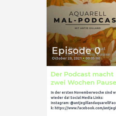
Episode 0
October 20, 2021
•
00:05:00
Der Podcast macht
zwei Wochen Paus
In der ersten Novemberwoche sind w
wieder da! Social Media Links:
Instagram: @antjegillandaquarellFa
k: https://www.facebook.com/antjegi
d/Facebook-Gruppe: Online Aquarell