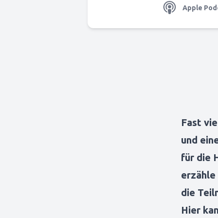
Apple Pod
Fast vi
und ein
für die
erzähle 
die Tei
Hier ka