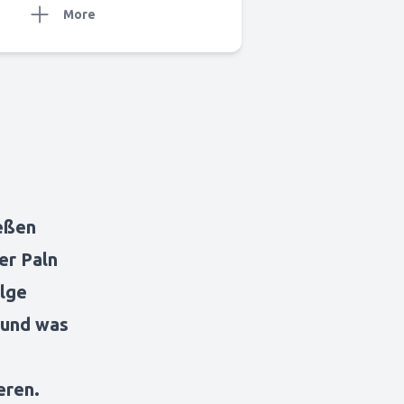
More
eßen
er Paln
olge
t und was
eren.