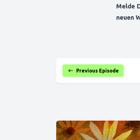
Melde D
neuen 
Previous Episode