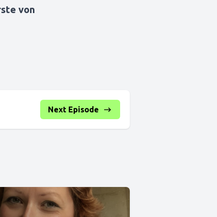
rste von
Next Episode