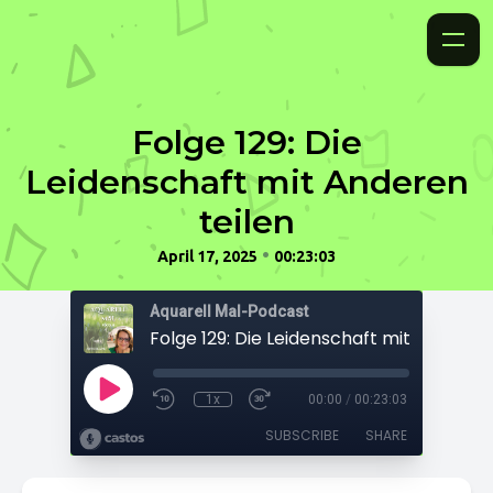
Folge 129: Die
Leidenschaft mit Anderen
teilen
•
April 17, 2025
00:23:03
Aquarell Mal-Podcast
1x
00:00
/
00:23:03
SUBSCRIBE
SHARE