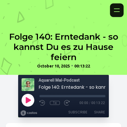
Folge 140: Erntedank - so
kannst Du es zu Hause
feiern
•
October 10, 2025
00:13:22
Aquarell Mal-Podcast
1x
00:00
/
00:13:22
SUBSCRIBE
SHARE