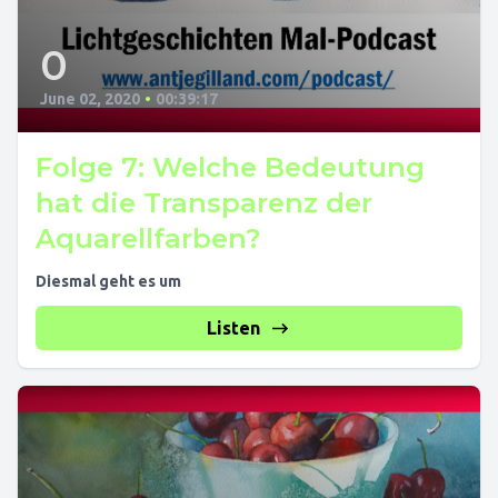
0
June 02, 2020
•
00:39:17
Folge 7: Welche Bedeutung
hat die Transparenz der
Aquarellfarben?
Diesmal geht es um
Listen