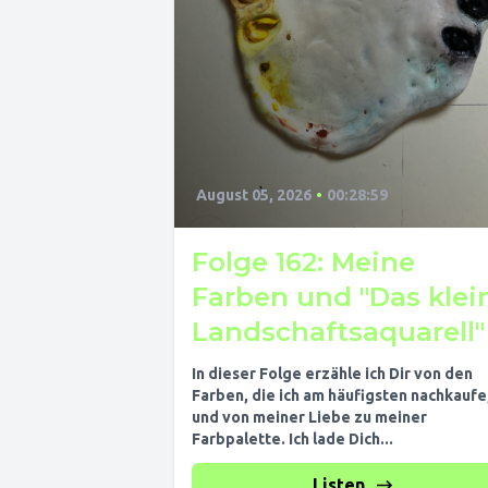
August 05, 2026
•
00:28:59
Folge 162: Meine
Farben und "Das klei
Landschaftsaquarell"
In dieser Folge erzähle ich Dir von den
Farben, die ich am häufigsten nachkaufe
und von meiner Liebe zu meiner
Farbpalette. Ich lade Dich...
Listen