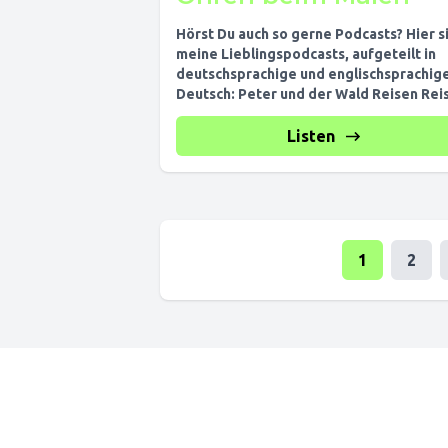
Hörst Du auch so gerne Podcasts? Hier s
meine Lieblingspodcasts, aufgeteilt in
deutschsprachige und englischsprachige
Deutsch: Peter und der Wald Reisen Reisen
Eat.Read.Sleep Reingezwitschert...
Listen
1
2