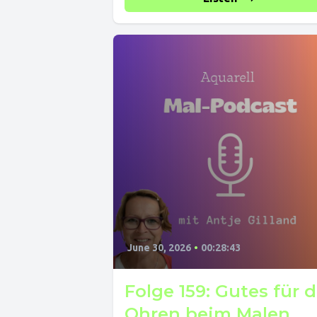
June 30, 2026
•
00:28:43
Folge 159: Gutes für d
Ohren beim Malen