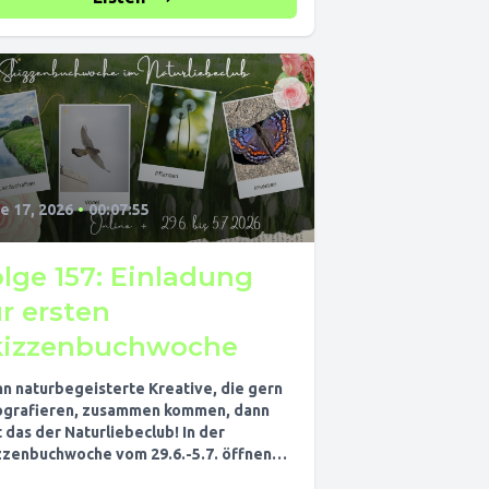
e 17, 2026
•
00:07:55
lge 157: Einladung
r ersten
kizzenbuchwoche
n naturbegeisterte Kreative, die gern
ografieren, zusammen kommen, dann
st das der Naturliebeclub! In der
zzenbuchwoche vom 29.6.-5.7. öffnen
Mitglieder des Naturliebeclubs ihre...