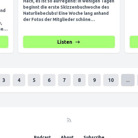
Hach, es ist so aufregend: in wenigen Tagen
beginnt die erste Skizzenbuchwoche des
ind
Naturliebeclubs! Eine Woche lang anhand
der Fotos der Mitglieder schöne
,
Naturmotive...
Listen
3
4
5
6
7
8
9
10
...
Podcast
About
Subscribe