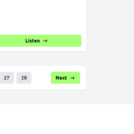
Listen
27
28
Next