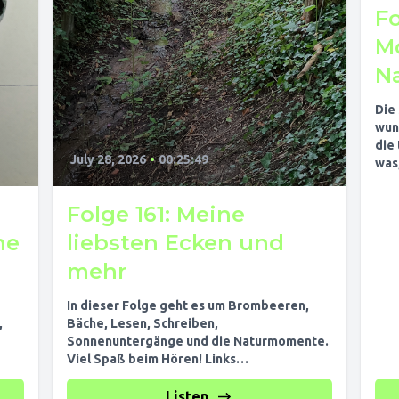
Fo
M
N
Die
wund
die
July 28, 2026
•
00:25:49
was
Folge 161: Meine
ne
liebsten Ecken und
mehr
In dieser Folge geht es um Brombeeren,
,
Bäche, Lesen, Schreiben,
Sonnenuntergänge und die Naturmomente.
Viel Spaß beim Hören! Links
Naturmomente, der Skizzierclub von
Antje...
Listen