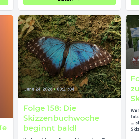
Jun
Fo
zu
June 24, 2026
•
00:21:04
S
Folge 158: Die
Wen
Skizzenbuchwoche
fot
...i
ie
beginnt bald!
Ski
die 